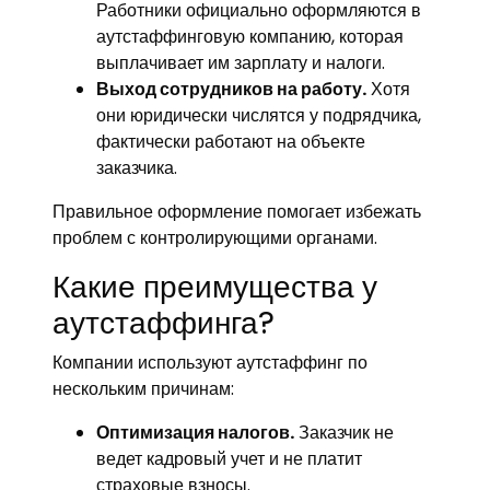
Работники официально оформляются в
аутстаффинговую компанию, которая
выплачивает им зарплату и налоги.
Выход сотрудников на работу.
Хотя
они юридически числятся у подрядчика,
фактически работают на объекте
заказчика.
Правильное оформление помогает избежать
проблем с контролирующими органами.
Главная
Какие преимущества у
страница
аутстаффинга?
Услуги
Компании используют аутстаффинг по
нескольким причинам:
О
компании
Оптимизация налогов.
Заказчик не
ведет кадровый учет и не платит
Полезная
страховые взносы.